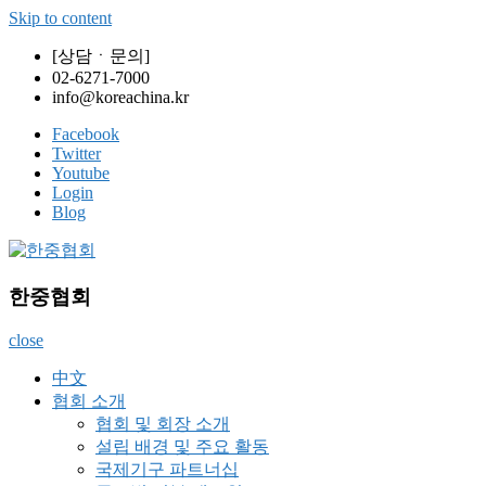
Skip to content
[상담ㆍ문의]
02-6271-7000
info@koreachina.kr
Facebook
Twitter
Youtube
Login
Blog
한중협회
정부기관 및 기업 컨설팅, 중국과 경제·문화 예술 교류,전시·박
한중협회
람회 주관, UN·APEC·ACD 국제기구 활동
close
中文
협회 소개
협회 및 회장 소개
설립 배경 및 주요 활동
국제기구 파트너십