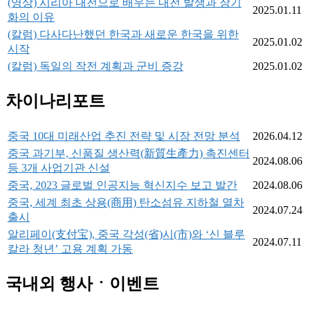
(영상) 시리아 내전으로 배우는 내전 발생과 장기
2025.01.11
화의 이유
(칼럼) 다사다난했던 한국과 새로운 한국을 위한
2025.01.02
시작
(칼럼) 독일의 작전 계획과 군비 증강
2025.01.02
차이나리포트
중국 10대 미래산업 추진 전략 및 시장 전망 분석
2026.04.12
중국 과기부, 신품질 생산력(新質生產力) 촉진센터
2024.08.06
등 3개 사업기관 신설
중국, 2023 글로벌 인공지능 혁신지수 보고 발간
2024.08.06
중국, 세계 최초 상용(商用) 탄소섬유 지하철 열차
2024.07.24
출시
알리페이(支付宝), 중국 각성(省)시(市)와 ‘신 블루
2024.07.11
칼라 청년’ 고용 계획 가동
국내외 행사ㆍ이벤트